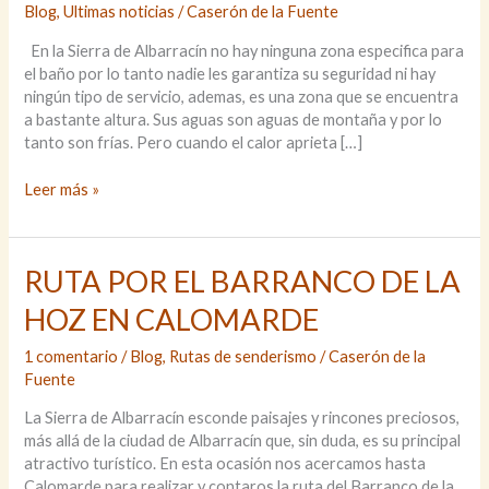
Blog
,
Ultimas noticias
/
Caserón de la Fuente
En la Sierra de Albarracín no hay ninguna zona especifica para
el baño por lo tanto nadie les garantiza su seguridad ni hay
ningún tipo de servicio, ademas, es una zona que se encuentra
a bastante altura. Sus aguas son aguas de montaña y por lo
tanto son frías. Pero cuando el calor aprieta […]
Zonas
Leer más »
de
baño
en
RUTA POR EL BARRANCO DE LA
la
Sierra
HOZ EN CALOMARDE
de
Albarracín.
1 comentario
/
Blog
,
Rutas de senderismo
/
Caserón de la
Fuente
La Sierra de Albarracín esconde paisajes y rincones preciosos,
más allá de la ciudad de Albarracín que, sin duda, es su principal
atractivo turístico. En esta ocasión nos acercamos hasta
Calomarde para realizar y contaros la ruta del Barranco de la