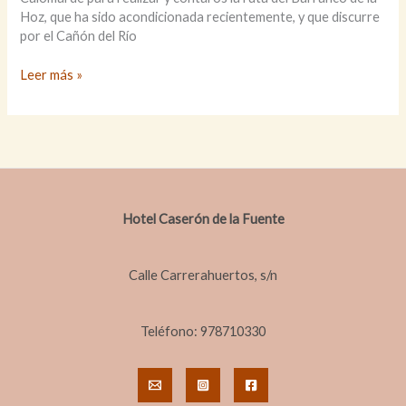
Hoz, que ha sido acondicionada recientemente, y que discurre
por el Cañón del Río
RUTA
Leer más »
POR
EL
BARRANCO
DE
LA
HOZ
EN
Hotel Caserón de la Fuente
CALOMARDE
Calle Carrerahuertos, s/n
Teléfono: 978710330