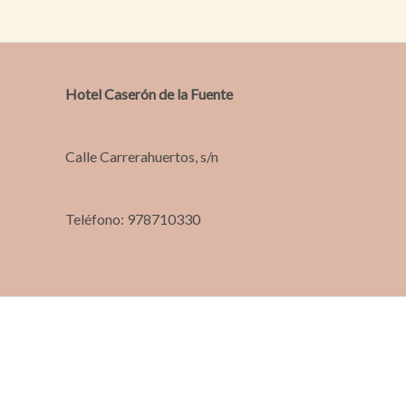
Hotel Caserón de la Fuente
Calle Carrerahuertos, s/n
Teléfono: 978710330