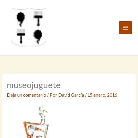
Ir
al
contenido
museojuguete
Deja un comentario
/ Por
David García
/
15 enero, 2016